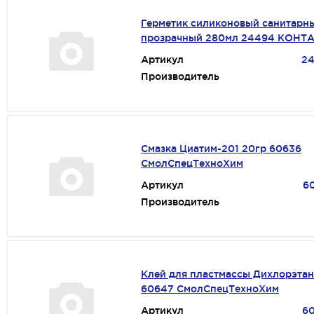
Герметик силиконовый санитарн
прозрачный 280мл 24494 КОНТ
Артикул
2
Производитель
Смазка Циатим-201 20гр 60636
СмолСпецТехноХим
Артикул
6
Производитель
Клей для пластмассы Дихлорэта
60647 СмолСпецТехноХим
Артикул
6