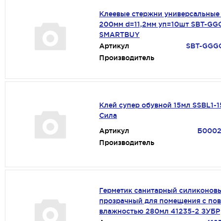
Клеевые стержни универсальные
200мм d=11,2мм уп=10шт SBT-GG
SMARTBUY
Артикул
SBT-GGG
Производитель
Клей супер обувной 15мл SSBL1-
Сила
Артикул
Б0002
Производитель
Герметик санитарный силиконов
прозрачный для помещения с по
влажностью 280мл 41235-2 ЗУБР