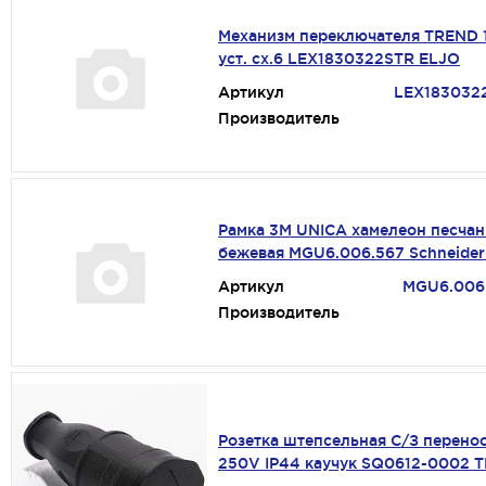
Механизм переключателя TREND 1-
уст. сх.6 LEX1830322STR ELJO
Артикул
LEX183032
Производитель
Рамка 3М UNICA хамелеон песча
бежевая MGU6.006.567 Schneider 
Артикул
MGU6.006
Производитель
Розетка штепсельная С/З перено
250V IP44 каучук SQ0612-0002 