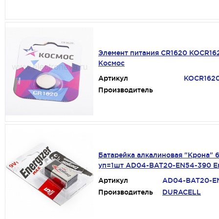
Элемент питания CR1620 KOCR16
Космос
Артикул
KOCR162
Производитель
Батарейка алкалиновая "Крона" 
уп=1шт AD04-BAT20-EN54-390 En
Артикул
AD04-BAT20-E
Производитель
DURACELL