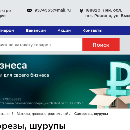
9574555@mail.ru
188820, Лен. обл.
ектро-
пгт. Рощино, ул. Выс
ции
ртнером
Вакансии
Акции
Контакты
Поиск
аталог
Метизы, крепеж строительный
Саморезы, шурупы
резы, шурупы