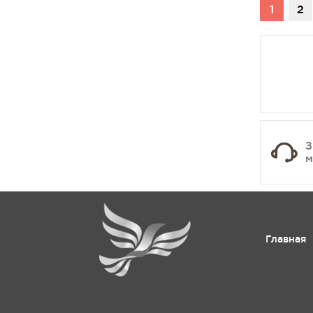
1
2
З
м
Главная