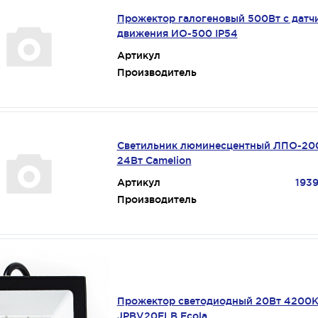
Прожектор галогеновый 500Вт с датч
движения ИО-500 IP54
Артикул
Производитель
Светильник люминесцентный ЛПО-20
24Вт Camelion
Артикул
193
Производитель
Прожектор светодиодный 20Вт 4200
JPBV20ELB Ecola