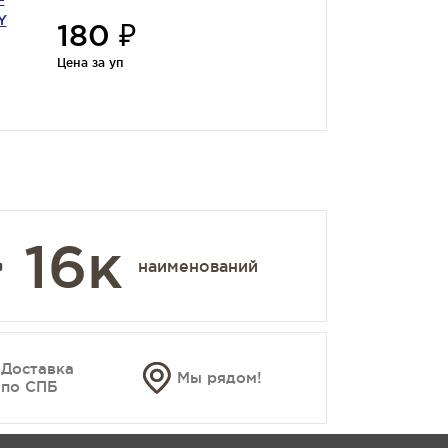
Y
180 ₽
Цена за уп
 16к
наименований
Доставка
Мы рядом!
по СПБ