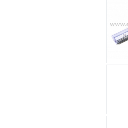
оборудование Schneider
Electric
Силовое защитно-
коммутационное
оборудование КЭАЗ