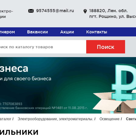
9574555@mail.ru
188820, Лен. обл.
ектро-
пгт. Рощино, ул. Выс
ции
ртнером
Вакансии
Акции
Контакты
Поиск
аталог
Электрооборудование, электроматериалы.
Освещение
Свет
ильники