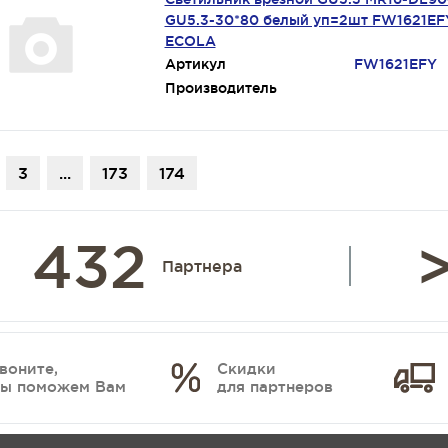
GU5.3-30*80 белый уп=2шт FW1621EF
ECOLA
Артикул
FW1621EFY
Производитель
3
...
173
174
432
>
Партнера
воните,
Скидки
ы поможем Вам
для партнеров