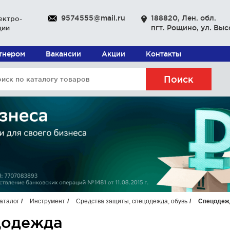
9574555@mail.ru
188820, Лен. обл.
ектро-
пгт. Рощино, ул. Выс
ции
ртнером
Вакансии
Акции
Контакты
Поиск
аталог
Инструмент
Средства защиты, спецодежда, обувь
Спецодеж
цодежда