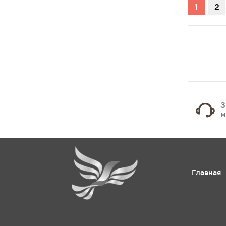
1
2
З
м
Главная