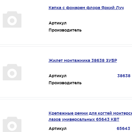
Кепка с фонарем флора Яркий Луч
Артикул
Производитель
Жилет монтажника 38638 ЗУБР
Артикул
38638
Производитель
Крепежные ремни для когтей монтерс
лазов универсальных 65643 КВТ
Артикул
65643