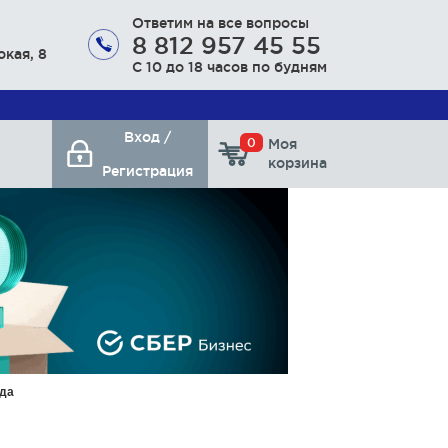
Ответим на все вопросы
8 812 957 45 55
окая, 8
С 10 до 18 часов по будням
Вход /
0
Моя
корзина
Регистрация
да