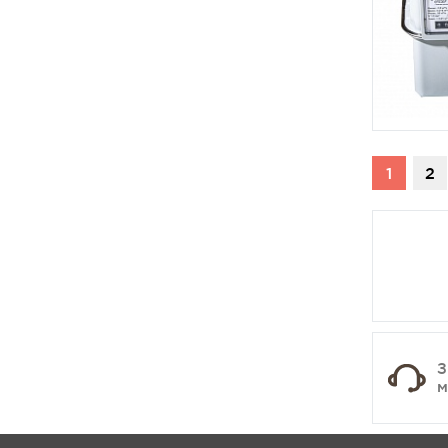
1
2
З
м