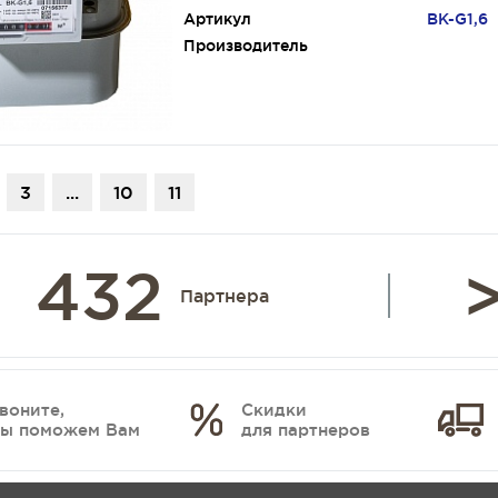
Артикул
BK-G1,6
Производитель
3
...
10
11
432
>
Партнера
воните,
Скидки
ы поможем Вам
для партнеров