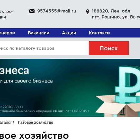
9574555@mail.ru
188820, Лен. обл.
ектро-
пгт. Рощино, ул. Выс
ции
ртнером
Вакансии
Акции
Контакты
Поиск
аталог
Газовое хозяйство
вое хозяйство