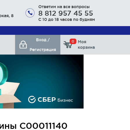
Ответим на все вопросы
8 812 957 45 55
окая, 8
С 10 до 18 часов по будням
Вход /
0
Моя
корзина
Регистрация
ины С00011140