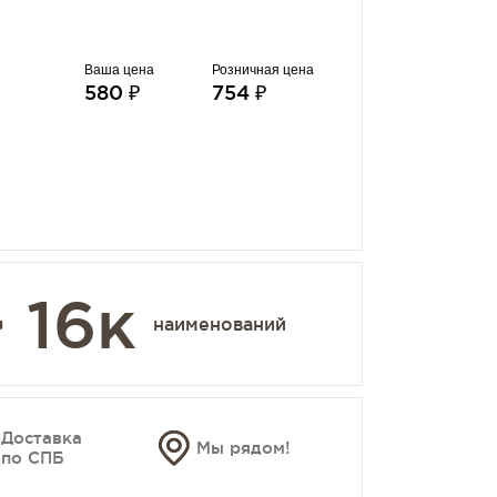
Ваша цена
Розничная цена
580 ₽
754 ₽
 16к
наименований
Доставка
Мы рядом!
по СПБ