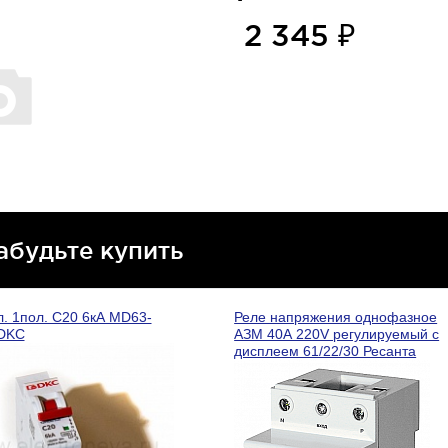
2 345 ₽
абудьте купить
л. 1пол. С20 6кА MD63-
Реле напряжения однофазное
 DKC
АЗМ 40А 220V регулируемый с
дисплеем 61/22/30 Ресанта