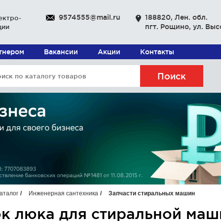
9574555@mail.ru
188820, Лен. обл.
ектро-
пгт. Рощино, ул. Выс
ции
ртнером
Вакансии
Акции
Контакты
Поиск
аталог
Инженерная сантехника
Запчасти стиральных машин
к люка для стиральной маш