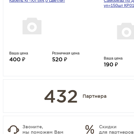
Кабель КГ-ХЛ 5х4,0 Цветлит
Саморезы по д
уп=150шт КР.0
Ваша цена
Розничная цена
400 ₽
520 ₽
Ваша цена
190 ₽
432
Партнера
Звоните,
Скидки
мы поможем Вам
для партнеров